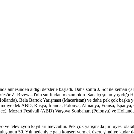
da annesinden aldığı derslerle başladı. Daha sonra J. Sot ile keman ça
ofesör Z. Brzewski'nin sınıfından mezun oldu. Sanatçı şu an yaşadığı H
llanda), Bela Bartok Yarışması (Macaristan) ve daha pek çok başka y
 şimdiye dek ABD, Rusya, İrlanda, Polonya, Almanya, Fransa, İspanya
İsveç), Mozart Festivali (ABD) Varşova Sonbaharı (Polonya) ve Hollanda
 ve televizyon kayıtları mevcuttur. Pek çok yarışmada jüri üyesi olarak
luşunun 50. Yılı nedeniyle gala konseri vermek üzere şimdiye kadar da