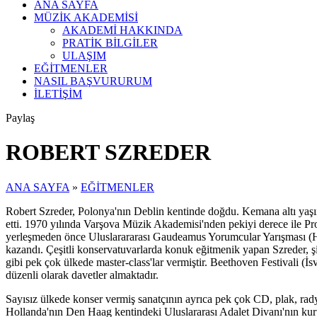
ANA SAYFA
MÜZİK AKADEMİSİ
AKADEMİ HAKKINDA
PRATİK BİLGİLER
ULAŞIM
EĞİTMENLER
NASIL BAŞVURURUM
İLETİŞİM
Paylaş
ROBERT SZREDER
ANA SAYFA
»
EĞİTMENLER
Robert Szreder, Polonya'nın Deblin kentinde doğdu. Kemana altı yaşın
etti. 1970 yılında Varşova Müzik Akademisi'nden pekiyi derece ile Pr
yerleşmeden önce Uluslarararası Gaudeamus Yorumcular Yarışması (Ho
kazandı. Çeşitli konservatuvarlarda konuk eğitmenik yapan Szreder,
gibi pek çok ülkede master-class'lar vermiştir. Beethoven Festivali (
düzenli olarak davetler almaktadır.
Sayısız ülkede konser vermiş sanatçının ayrıca pek çok CD, plak, radyo
Hollanda'nın Den Haag kentindeki Uluslararası Adalet Divanı'nın kuru