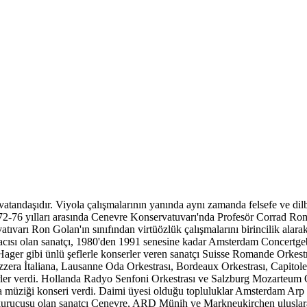
atandaşıdır. Viyola çalışmalarının yanında aynı zamanda felsefe ve dilb
1972-76 yılları arasında Cenevre Konservatuvarı'nda Profesör Corrad R
tıvarı Ron Golan'ın sınıfından virtüözlük çalışmalarını birincilik alar
yolacısı olan sanatçı, 1980'den 1991 senesine kadar Amsterdam Concert
Hager gibi ünlü şeflerle konserler veren sanatçı Suisse Romande Orkest
zera İtaliana, Lausanne Oda Orkestrası, Bordeaux Orkestrası, Capitol
rler verdi. Hollanda Radyo Senfoni Orkestrası ve Salzburg Mozarteum Or
 oda müziği konseri verdi. Daimi üyesi olduğu topluluklar Amsterdam Arp 
n kurucusu olan sanatçı Cenevre, ARD Münih ve Markneukirchen uluslar