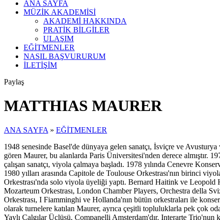
ANA SAYFA
MÜZİK AKADEMİSİ
AKADEMİ HAKKINDA
PRATİK BİLGİLER
ULAŞIM
EĞİTMENLER
NASIL BAŞVURURUM
İLETİŞİM
Paylaş
MATTHIAS MAURER
ANA SAYFA
»
EĞİTMENLER
1948 senesinde Basel'de dünyaya gelen sanatçı, İsviçre ve Avusturya v
gören Maurer, bu alanlarda Paris Üniversitesi'nden derece almıştır. 
çalışan sanatçı, viyola çalmaya başladı. 1978 yılında Cenevre Konserva
1980 yılları arasında Capitole de Toulouse Orkestrası'nın birinci vi
Orkestrası'nda solo viyola üyeliği yaptı. Bernard Haitink ve Leopold 
Mozarteum Orkestrası, London Chamber Players, Orchestra della Sviz
Orkestrası, I Fiamminghi ve Hollanda'nın bütün orkestraları ile konse
olarak turnelere katılan Maurer, ayrıca çeşitli topluluklarla pek çok
Yaylı Çalgılar Üçlüsü, Companelli Amsterdam'dır. Interarte Trio'nu