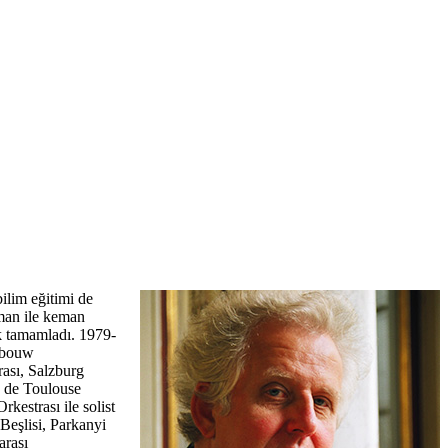
ilim eğitimi de
oman ile keman
ak tamamladı. 1979-
gebouw
rası, Salzburg
e de Toulouse
kestrası ile solist
Beşlisi, Parkanyi
arası